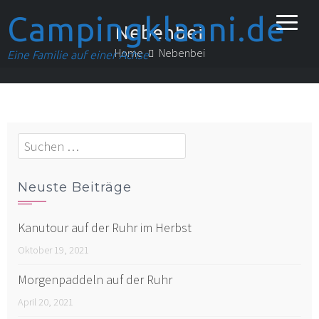
Campingklaani.de
Nebenbei
Home
Nebenbei
Eine Familie auf einer Achse
Suchen
nach:
Neuste Beiträge
Kanutour auf der Ruhr im Herbst
Oktober 19, 2021
Morgenpaddeln auf der Ruhr
April 20, 2021