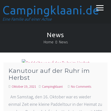
Campingklaani.de
Eine Familie auf einer Achse
News
Home
News
Kanutour auf der Ruhr im
Herbst
Oktober 19, 2021
Campingklaani
No Comments
Am Samstag, den 16. Oktober war es wieder
einmal Zeit eine kleine Paddeltour in der Heimat zu