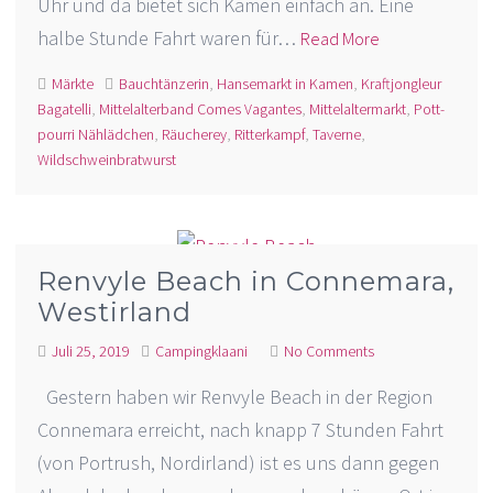
Uhr und da bietet sich Kamen einfach an. Eine
halbe Stunde Fahrt waren für…
Read More
Märkte
Bauchtänzerin
,
Hansemarkt in Kamen
,
Kraftjongleur
Bagatelli
,
Mittelalterband Comes Vagantes
,
Mittelaltermarkt
,
Pott-
pourri Nählädchen
,
Räucherey
,
Ritterkampf
,
Taverne
,
Wildschweinbratwurst
Renvyle Beach in Connemara,
Westirland
Juli 25, 2019
Campingklaani
No Comments
Gestern haben wir Renvyle Beach in der Region
Connemara erreicht, nach knapp 7 Stunden Fahrt
(von Portrush, Nordirland) ist es uns dann gegen