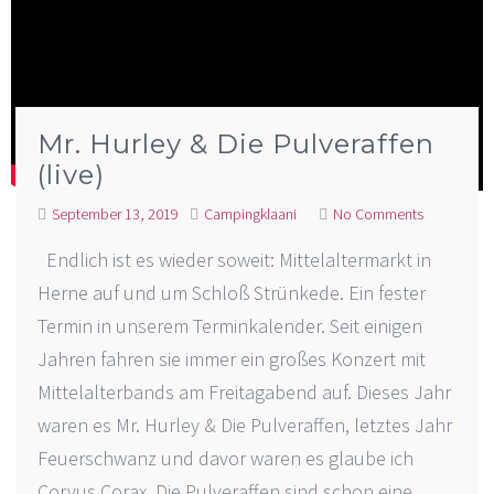
Mr. Hurley & Die Pulveraffen
(live)
September 13, 2019
Campingklaani
No Comments
Endlich ist es wieder soweit: Mittelaltermarkt in
Herne auf und um Schloß Strünkede. Ein fester
Termin in unserem Terminkalender. Seit einigen
Jahren fahren sie immer ein großes Konzert mit
Mittelalterbands am Freitagabend auf. Dieses Jahr
waren es Mr. Hurley & Die Pulveraffen, letztes Jahr
Feuerschwanz und davor waren es glaube ich
Corvus Corax. Die Pulveraffen sind schon eine