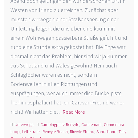
Abend doch gelungen den wunderschönen Ort im
Westen von Irland zu erreichen. Zunächst aber
mussten wir wegen einer Straßensperung einer
Umleitung folgen, die uns über eine kaum mit
einem Wohnwagen passierbare Straße geführt und
rund eine Stunde extra gekostet hat. Die Enge war
diesmal nicht das Problem, hier sind wir ja Kummer
aus Schotland und Wales gewöhnt! Nein auch
Schlaglöcher waren es nicht, sondern
Bodenwellen in allen Richtungen und
Ausprägungen, wer auch immer dise Buckelpiste
hierhin asphaltiert hat, ein Caravan-Freund war er
nicht! Wir hatten die…
Read More
Unterwegs
Campingplatz Renvyle
,
Connemara
,
Connemara
Loop
,
Letterfrack
,
Renvyle Beach
,
Rinvyle Strand
,
Sandstrand
,
Tully