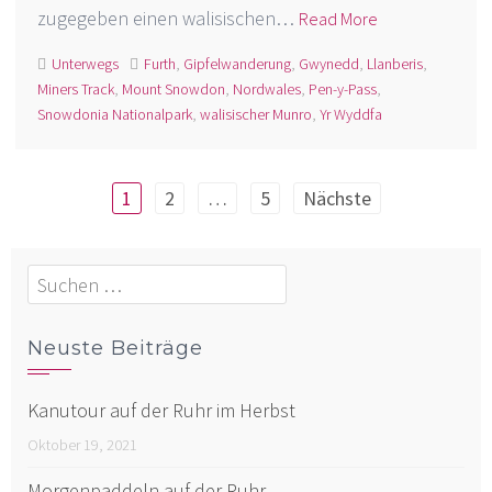
zugegeben einen walisischen…
Read More
Unterwegs
Furth
,
Gipfelwanderung
,
Gwynedd
,
Llanberis
,
Miners Track
,
Mount Snowdon
,
Nordwales
,
Pen-y-Pass
,
Snowdonia Nationalpark
,
walisischer Munro
,
Yr Wyddfa
Seitennummerierung
1
2
…
5
Nächste
der
Beiträge
Suchen
nach:
Neuste Beiträge
Kanutour auf der Ruhr im Herbst
Oktober 19, 2021
Morgenpaddeln auf der Ruhr