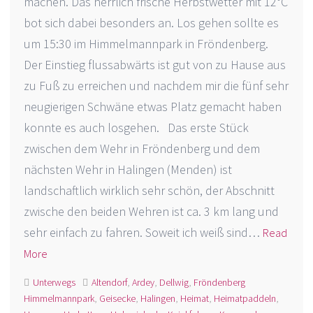
machen. Das herrlich frische Herbstwetter mit 12°C
bot sich dabei besonders an. Los gehen sollte es
um 15:30 im Himmelmannpark in Fröndenberg.
Der Einstieg flussabwärts ist gut von zu Hause aus
zu Fuß zu erreichen und nachdem mir die fünf sehr
neugierigen Schwäne etwas Platz gemacht haben
konnte es auch losgehen. Das erste Stück
zwischen dem Wehr in Fröndenberg und dem
nächsten Wehr in Halingen (Menden) ist
landschaftlich wirklich sehr schön, der Abschnitt
zwische den beiden Wehren ist ca. 3 km lang und
sehr einfach zu fahren. Soweit ich weiß sind…
Read
More
Unterwegs
Altendorf
,
Ardey
,
Dellwig
,
Fröndenberg
Himmelmannpark
,
Geisecke
,
Halingen
,
Heimat
,
Heimatpaddeln
,