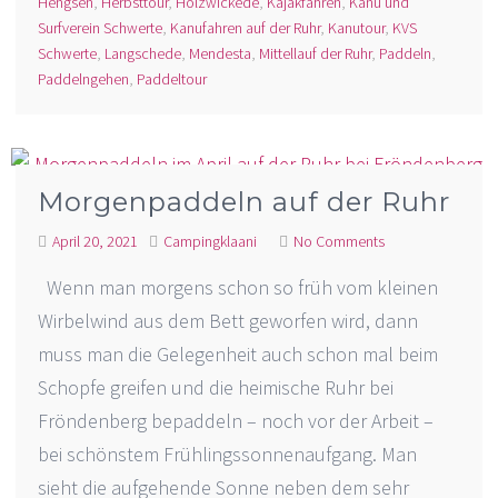
Hengsen
,
Herbsttour
,
Holzwickede
,
Kajakfahren
,
Kanu und
Surfverein Schwerte
,
Kanufahren auf der Ruhr
,
Kanutour
,
KVS
Schwerte
,
Langschede
,
Mendesta
,
Mittellauf der Ruhr
,
Paddeln
,
Paddelngehen
,
Paddeltour
Morgenpaddeln auf der Ruhr
April 20, 2021
Campingklaani
No Comments
Wenn man morgens schon so früh vom kleinen
Wirbelwind aus dem Bett geworfen wird, dann
muss man die Gelegenheit auch schon mal beim
Schopfe greifen und die heimische Ruhr bei
Fröndenberg bepaddeln – noch vor der Arbeit –
bei schönstem Frühlingssonnenaufgang. Man
sieht die aufgehende Sonne neben dem sehr