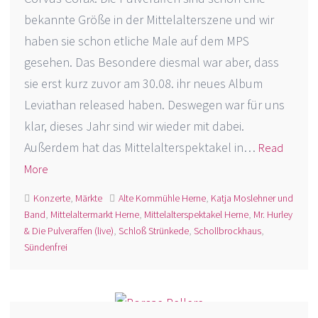
bekannte Größe in der Mittelalterszene und wir
haben sie schon etliche Male auf dem MPS
gesehen. Das Besondere diesmal war aber, dass
sie erst kurz zuvor am 30.08. ihr neues Album
Leviathan released haben. Deswegen war für uns
klar, dieses Jahr sind wir wieder mit dabei.
Außerdem hat das Mittelalterspektakel in…
Read
More
Konzerte
,
Märkte
Alte Kornmühle Herne
,
Katja Moslehner und
Band
,
Mittelaltermarkt Herne
,
Mittelalterspektakel Herne
,
Mr. Hurley
& Die Pulveraffen (live)
,
Schloß Strünkede
,
Schollbrockhaus
,
Sündenfrei