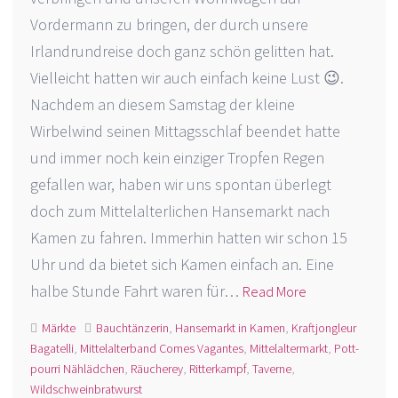
Vordermann zu bringen, der durch unsere
Irlandrundreise doch ganz schön gelitten hat.
Vielleicht hatten wir auch einfach keine Lust 😉.
Nachdem an diesem Samstag der kleine
Wirbelwind seinen Mittagsschlaf beendet hatte
und immer noch kein einziger Tropfen Regen
gefallen war, haben wir uns spontan überlegt
doch zum Mittelalterlichen Hansemarkt nach
Kamen zu fahren. Immerhin hatten wir schon 15
Uhr und da bietet sich Kamen einfach an. Eine
halbe Stunde Fahrt waren für…
Read More
Märkte
Bauchtänzerin
,
Hansemarkt in Kamen
,
Kraftjongleur
Bagatelli
,
Mittelalterband Comes Vagantes
,
Mittelaltermarkt
,
Pott-
pourri Nählädchen
,
Räucherey
,
Ritterkampf
,
Taverne
,
Wildschweinbratwurst