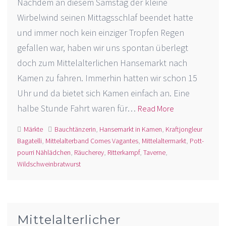
Nachdem an diesem Samstag der kleine
Wirbelwind seinen Mittagsschlaf beendet hatte
und immer noch kein einziger Tropfen Regen
gefallen war, haben wir uns spontan überlegt
doch zum Mittelalterlichen Hansemarkt nach
Kamen zu fahren. Immerhin hatten wir schon 15
Uhr und da bietet sich Kamen einfach an. Eine
halbe Stunde Fahrt waren für…
Read More
Märkte
Bauchtänzerin
,
Hansemarkt in Kamen
,
Kraftjongleur
Bagatelli
,
Mittelalterband Comes Vagantes
,
Mittelaltermarkt
,
Pott-
pourri Nählädchen
,
Räucherey
,
Ritterkampf
,
Taverne
,
Wildschweinbratwurst
Mittelalterlicher