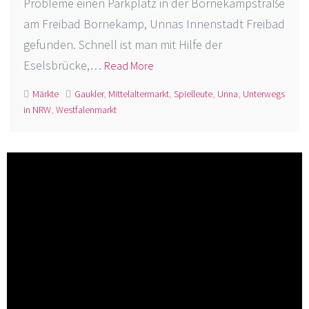
Probleme einen Parkplatz in der Bornekampstraße
am Freibad Bornekamp, Unnas Innenstadt Freibad
gefunden. Schnell ist man mit Hilfe der
Eselsbrücke,…
Read More
Märkte
Gaukler
,
Mittelaltermarkt
,
Spielleute
,
Unna
,
Unterwegs
in NRW
,
Westfalenmarkt