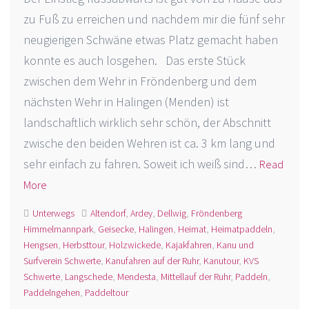
zu Fuß zu erreichen und nachdem mir die fünf sehr
neugierigen Schwäne etwas Platz gemacht haben
konnte es auch losgehen. Das erste Stück
zwischen dem Wehr in Fröndenberg und dem
nächsten Wehr in Halingen (Menden) ist
landschaftlich wirklich sehr schön, der Abschnitt
zwische den beiden Wehren ist ca. 3 km lang und
sehr einfach zu fahren. Soweit ich weiß sind…
Read
More
Unterwegs
Altendorf
,
Ardey
,
Dellwig
,
Fröndenberg
Himmelmannpark
,
Geisecke
,
Halingen
,
Heimat
,
Heimatpaddeln
,
Hengsen
,
Herbsttour
,
Holzwickede
,
Kajakfahren
,
Kanu und
Surfverein Schwerte
,
Kanufahren auf der Ruhr
,
Kanutour
,
KVS
Schwerte
,
Langschede
,
Mendesta
,
Mittellauf der Ruhr
,
Paddeln
,
Paddelngehen
,
Paddeltour