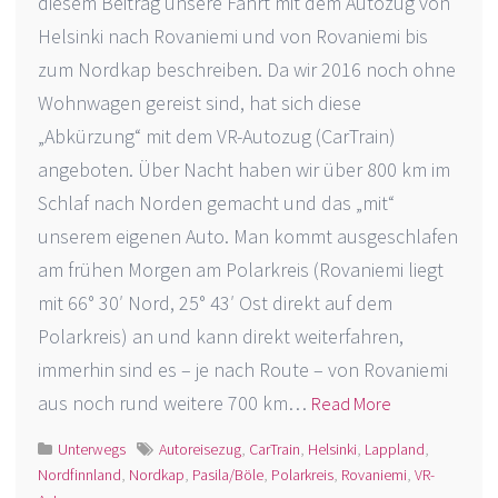
diesem Beitrag unsere Fahrt mit dem Autozug von
Helsinki nach Rovaniemi und von Rovaniemi bis
zum Nordkap beschreiben. Da wir 2016 noch ohne
Wohnwagen gereist sind, hat sich diese
„Abkürzung“ mit dem VR-Autozug (CarTrain)
angeboten. Über Nacht haben wir über 800 km im
Schlaf nach Norden gemacht und das „mit“
unserem eigenen Auto. Man kommt ausgeschlafen
am frühen Morgen am Polarkreis (Rovaniemi liegt
mit 66° 30′ Nord, 25° 43′ Ost direkt auf dem
Polarkreis) an und kann direkt weiterfahren,
immerhin sind es – je nach Route – von Rovaniemi
aus noch rund weitere 700 km…
Read More
Unterwegs
Autoreisezug
,
CarTrain
,
Helsinki
,
Lappland
,
Nordfinnland
,
Nordkap
,
Pasila/Böle
,
Polarkreis
,
Rovaniemi
,
VR-