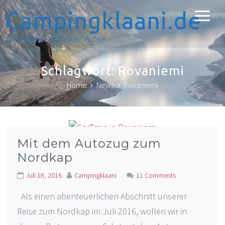
Campingklaani.de
Eine Familie auf einer Achse
Schlagwort:
Rovaniemi
Home
News
Rovaniemi
Mit dem Autozug zum
Nordkap
Juli 18, 2016
Campingklaani
11 Comments
Als einen abenteuerlichen Abschnitt unserer
Reise zum Nordkap im Juli 2016, wollen wir in