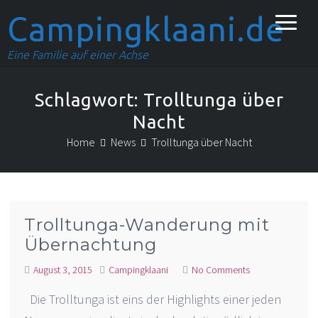
Campingklaani.de
Eine Familie auf einer Achse
Schlagwort:
Trolltunga über
Nacht
Home
News
Trolltunga über Nacht
Trolltunga-Wanderung mit
Übernachtung
August 3, 2015
Campingklaani
No Comments
Die Trolltunga ist eins der Highlights einer jeden