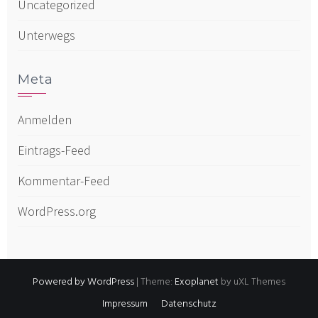
Uncategorized
Unterwegs
Meta
Anmelden
Eintrags-Feed
Kommentar-Feed
WordPress.org
Powered by WordPress
|
Theme:
Exoplanet
by uXL Themes
Impressum
Datenschutz